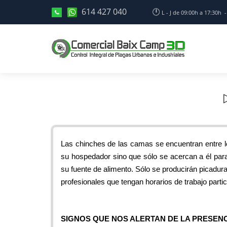
614 427 040
🕛
L - J de 09:00h a 17:30h
Las chinches de las camas se encuentran entre l
su hospedador sino que sólo se acercan a él par
su fuente de alimento. Sólo se producirán picadur
profesionales que tengan horarios de trabajo part
SIGNOS QUE NOS ALERTAN DE LA PRESENC