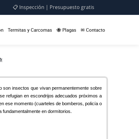
📋 Inspección | Presupuesto gratis
ón
Termitas y Carcomas
🐝 Plagas
✉ Contacto

 no son insectos que vivan permanentemente sobre
 se refugian en escondrijos adecuados próximos a
s en ese momento (cuarteles de bomberos, policía o
iza fundamentalmente en dormitorios.