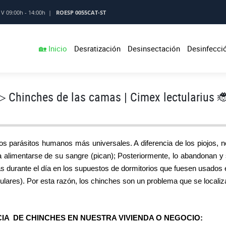
 - V 09:00h - 14:00h |
ROESP 0055CAT-ST
🏡 Inicio
Desratización
Desinsectación
Desinfecci
▷ Chinches de las camas | Cimex lectularius 
os parásitos humanos más universales. A diferencia de los piojos,
a alimentarse de su sangre (pican); Posteriormente, lo abandonan y
as durante el día en los supuestos de dormitorios que fuesen usado
iculares). Por esta razón, los chinches son un problema que se local
IA DE CHINCHES EN NUESTRA VIVIENDA O NEGOCIO: